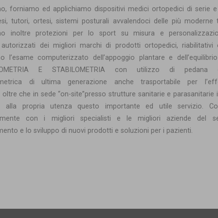
, forniamo ed applichiamo dispositivi medici ortopedici di serie 
esi, tutori, ortesi, sistemi posturali avvalendoci delle più moderne 
mo inoltre protezioni per lo sport su misura e personalizzazi
 autorizzati dei migliori marchi di prodotti ortopedici, riabilitativi 
mo l’esame computerizzato dell’appoggio plantare e dell’equilibri
OMETRIA E STABILOMETRIA con utilizzo di pedana ele
etrica di ultima generazione anche trasportabile per l’eff
 oltre che in sede “on-site”presso strutture sanitarie e parasanitarie 
e alla propria utenza questo importante ed utile servizio. Co
amente con i migliori specialisti e le migliori aziende del s
ento e lo sviluppo di nuovi prodotti e soluzioni per i pazienti.