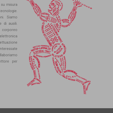
e su misura
tecnologie.
oni. Siamo
e di ausili.
o corporeo
ttronica
ettuazione
interessate
llaboriamo
ettore per