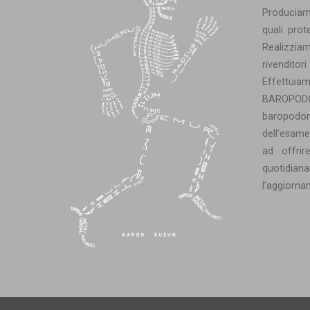
Produciamo
quali prot
Realizzia
rivenditori
Effettuia
BAROPOD
baropodom
dell’esame
ad offrir
quotidian
l’aggiornam